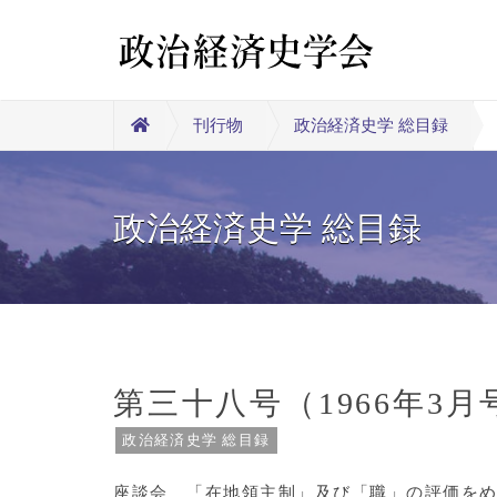
刊行物
政治経済史学 総目録
政治経済史学 総目録
第三十八号（1966年3月
政治経済史学 総目録
座談会 「在地領主制」及び「職」の評価を