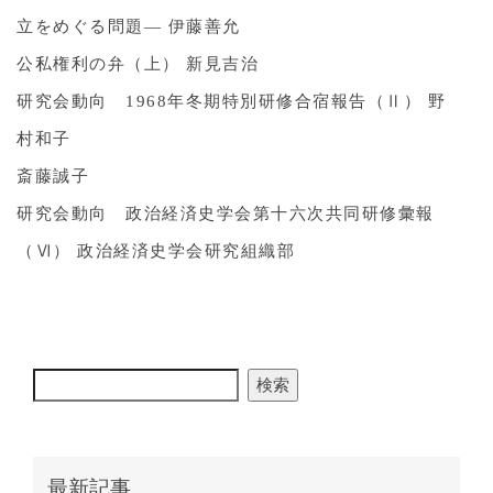
立をめぐる問題― 伊藤善允
公私権利の弁（上） 新見吉治
研究会動向 1968年冬期特別研修合宿報告（Ⅱ） 野
村和子
斎藤誠子
研究会動向 政治経済史学会第十六次共同研修彙報
（Ⅵ） 政治経済史学会研究組織部
検索
最新記事