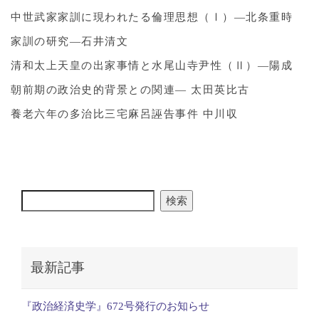
中世武家家訓に現われたる倫理思想（Ⅰ）―北条重時
家訓の研究―石井清文
清和太上天皇の出家事情と水尾山寺尹性（Ⅱ）―陽成
朝前期の政治史的背景との関連― 太田英比古
養老六年の多治比三宅麻呂誣告事件 中川収
検索
最新記事
『政治経済史学』672号発行のお知らせ