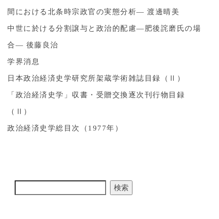
間における北条時宗政官の実態分析― 渡邊晴美
中世に於ける分割譲与と政治的配慮―肥後詫磨氏の場
合― 後藤良治
学界消息
日本政治経済史学研究所架蔵学術雑誌目録（Ⅱ）
「政治経済史学」収書・受贈交換逐次刊行物目録
（Ⅱ）
政治経済史学総目次（1977年）
検索