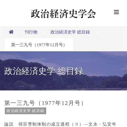
刊行物
政治経済史学 総目録
第一三九号（1977年12月号）
政治経済史学 総目録
第一三九号（1977年12月号）
政治経済史学 総目録
論説 得宗専制体制の成立過程（Ⅱ）―文永・弘安年