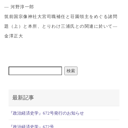
― 河野淳一郎
筑前国宗像神社大宮司職補任と荘園領主をめぐる諸問
題（上）と本所、とりわけ三浦氏との関連に於いて―
金澤正大
検索
最新記事
『政治経済史学』672号発行のお知らせ
『政治経済史学』672号