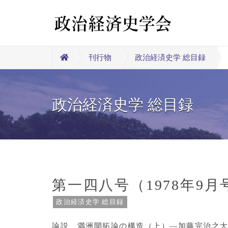
刊行物
政治経済史学 総目録
政治経済史学 総目録
第一四八号（1978年9月
政治経済史学 総目録
論説 満洲開拓論の構造（上）―加藤完治之大