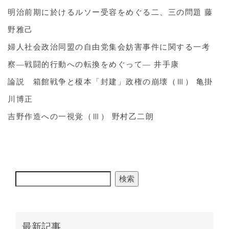
明治前期に於けるルソー受容をめぐる二、三の問題 藤
野雅己
婦人社会政治同盟の自由党集会妨害事件に関する一考
察―戦闘的行動への転換をめぐって― 井手康
論説 箱館戦争と榎本「封建」政権の崩壊（Ⅲ） 亀掛
川博正
吉野作造への一視覚（Ⅲ） 野村乙二朗
検索
最新記事