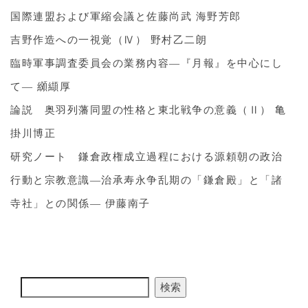
国際連盟および軍縮会議と佐藤尚武 海野芳郎
吉野作造への一視覚（Ⅳ） 野村乙二朗
臨時軍事調査委員会の業務内容―『月報』を中心にし
て― 纐纈厚
論説 奥羽列藩同盟の性格と東北戦争の意義（Ⅱ） 亀
掛川博正
研究ノート 鎌倉政権成立過程における源頼朝の政治
行動と宗教意識―治承寿永争乱期の「鎌倉殿」と「諸
寺社」との関係― 伊藤南子
検索