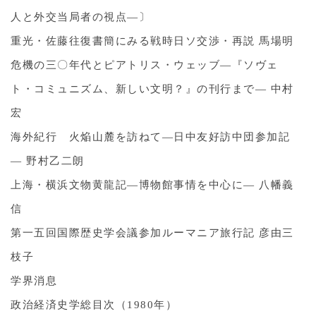
人と外交当局者の視点―〕
重光・佐藤往復書簡にみる戦時日ソ交渉・再説 馬場明
危機の三〇年代とピアトリス・ウェッブ―『ソヴェ
ト・コミュニズム、新しい文明？』の刊行まで― 中村
宏
海外紀行 火焔山麓を訪ねて―日中友好訪中団参加記
― 野村乙二朗
上海・横浜文物黄龍記―博物館事情を中心に― 八幡義
信
第一五回国際歴史学会議参加ルーマニア旅行記 彦由三
枝子
学界消息
政治経済史学総目次（1980年）