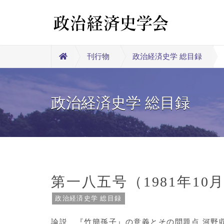
刊行物
政治経済史学 総目録
政治経済史学 総目録
第一八五号（1981年10
政治経済史学 総目録
論説 『竹簡孫子』の意義とその問題点 河野