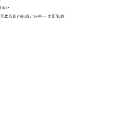
川博正
軍政監部の組織と任務― 太田弘毅