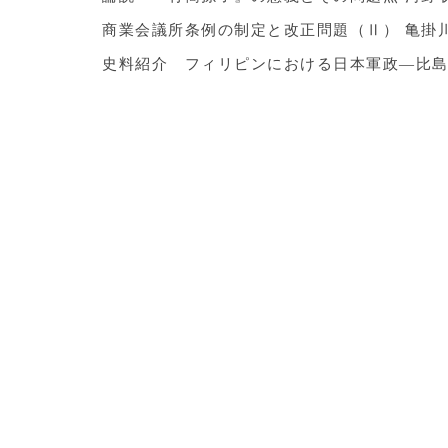
商業会議所条例の制定と改正問題（Ⅱ） 亀掛
史料紹介 フィリピンにおける日本軍政―比島