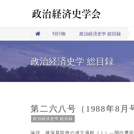
刊行物
政治経済史学 総目録
政治経済史学 総目録
第二六八号（1988年8月
政治経済史学 総目録
論説 後深草院政の成立過程（Ⅰ）―関白鷹司