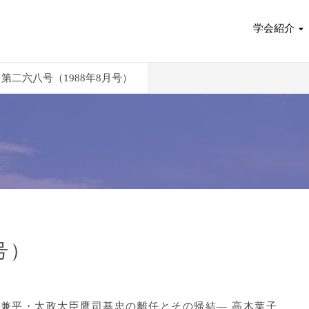
学会紹介
第二六八号（1988年8月号）
号）
兼平・太政大臣鷹司基忠の離任とその帰結― 高木葉子