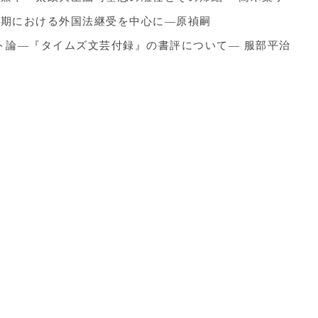
各期における外国法継受を中心に―原禎嗣
ト論―『タイムズ文芸付録』の書評について― 服部平治