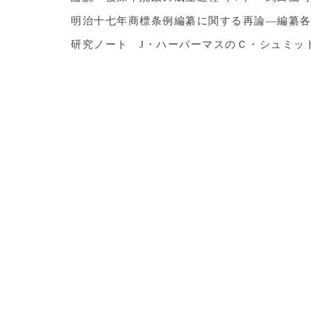
明治十七年商標条例編纂に関する再論―編纂
研究ノート J・ハーバーマスのＣ・シュミッ