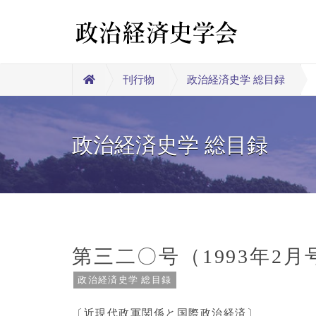
刊行物
政治経済史学 総目録
政治経済史学 総目録
第三二〇号（1993年2月
政治経済史学 総目録
〔近現代政軍関係と国際政治経済〕