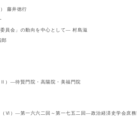
） 藤井徳行
一
委員会」の動向を中心として― 村島滋
四郎
（Ⅱ）―待賢門院・高陽院・美福門院
抄（Ⅵ）―第一六六二回～第一七五二回―政治経済史学会庶務