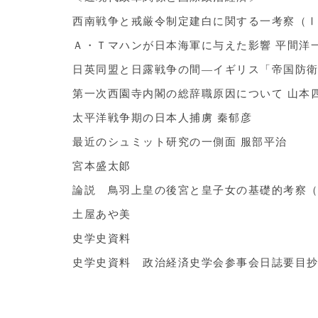
西南戦争と戒厳令制定建白に関する一考察（Ⅰ
Ａ・Ｔマハンが日本海軍に与えた影響 平間洋
日英同盟と日露戦争の間―イギリス「帝国防衛
第一次西園寺内閣の総辞職原因について 山本
太平洋戦争期の日本人捕虜 秦郁彦
最近のシュミット研究の一側面 服部平治
宮本盛太郞
論説 鳥羽上皇の後宮と皇子女の基礎的考察
土屋あや美
史学史資料
史学史資料 政治経済史学会参事会日誌要目