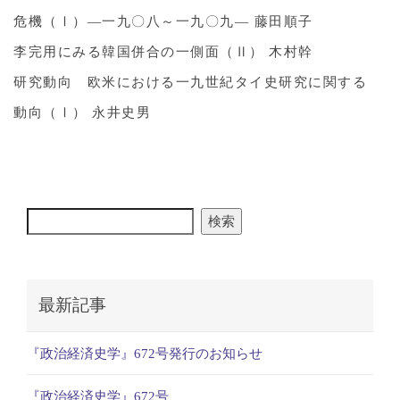
危機（Ⅰ）―一九〇八～一九〇九― 藤田順子
李完用にみる韓国併合の一側面（Ⅱ） 木村幹
研究動向 欧米における一九世紀タイ史研究に関する
動向（Ⅰ） 永井史男
検索
最新記事
『政治経済史学』672号発行のお知らせ
『政治経済史学』672号