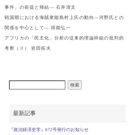
事件」の前提と帰結― 石井清文
戦国期における海賊衆能島村上氏の動向―河野氏との
関係を中心として― 得能弘一
アフリカの「民主化」分析の従来的理論枠組の批判的
考察（Ⅱ） 岩田拓夫
検索
最新記事
『政治経済史学』672号発行のお知らせ