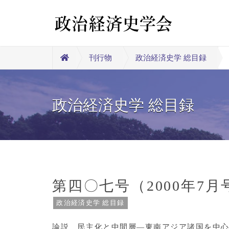
刊行物
政治経済史学 総目録
政治経済史学 総目録
第四〇七号（2000年7月
政治経済史学 総目録
論説 民主化と中間層―東南アジア諸国を中心