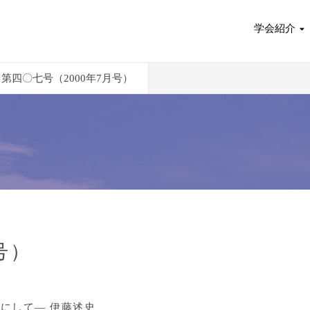
学会紹介
第四〇七号（2000年7月号）
号）
にして― 伊藤述史