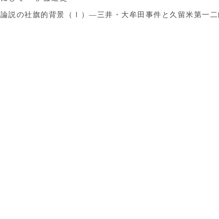
』論説の社旗的背景（Ⅰ）―三井・大牟田事件と久留米第一二