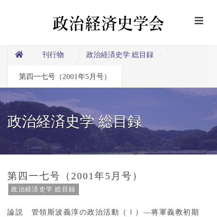
刊行物
政治経済史学 総目録
第四一七号（2001年5月号）
政治経済史学 総目録
第四一七号（2001年5月号）
政治経済史学 総目録
論説 管領斯波義淳の政治活動（Ⅰ）―将軍義教初期