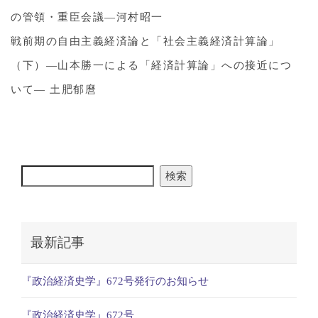
の管領・重臣会議―河村昭一
戦前期の自由主義経済論と「社会主義経済計算論」
（下）―山本勝一による「経済計算論」への接近につ
いて― 土肥郁麿
検索
最新記事
『政治経済史学』672号発行のお知らせ
『政治経済史学』672号