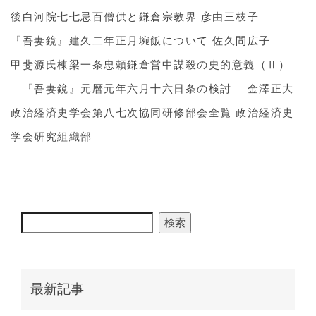
後白河院七七忌百僧供と鎌倉宗教界 彦由三枝子
『吾妻鏡』建久二年正月埦飯について 佐久間広子
甲斐源氏棟梁一条忠頼鎌倉営中謀殺の史的意義（Ⅱ）
―『吾妻鏡』元暦元年六月十六日条の検討― 金澤正大
政治経済史学会第八七次協同研修部会全覧 政治経済史
学会研究組織部
検索
最新記事