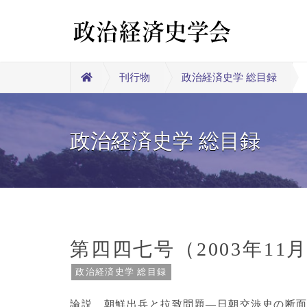
刊行物
政治経済史学 総目録
政治経済史学 総目録
第四四七号（2003年11
政治経済史学 総目録
論説 朝鮮出兵と拉致問題―日朝交渉史の断面