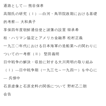
通路として― 熊谷保孝
高階氏の研究（Ⅰ）―白河・鳥羽院政期における基礎
的考察― 大和典子
享保四年度朝鮮通信使と諸藩の設置 韓承希
桂・ハリマン協定とアメリカ金融界 松村正義
一九三〇年代における日本海軍の造船業への関わりに
ついての一考察（Ⅱ） 堅田義明
日中戦争の解決・収拾に対する大川周明の取り組み
（Ⅰ）―日中戦争期（一九三七～一九四一）を中心に
― 呉懐中
石原虚像と石原史料の関係について 野村乙二朗
会告