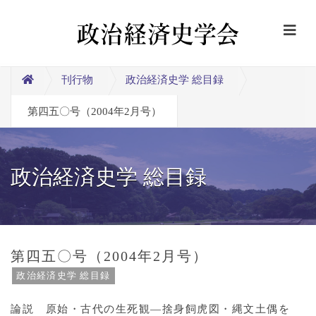
刊行物
政治経済史学 総目録
第四五〇号（2004年2月号）
政治経済史学 総目録
第四五〇号（2004年2月号）
政治経済史学 総目録
論説 原始・古代の生死観―捨身飼虎図・縄文土偶を