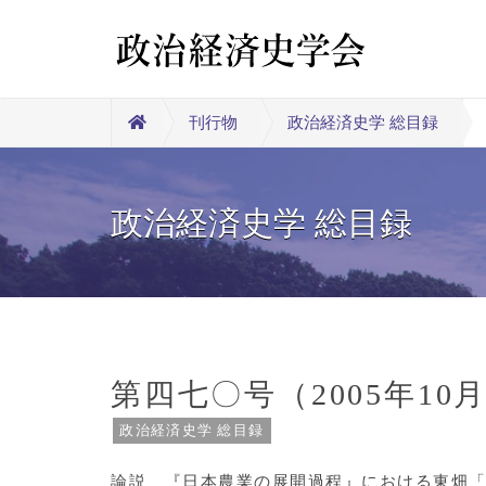
刊行物
政治経済史学 総目録
政治経済史学 総目録
第四七〇号（2005年10
政治経済史学 総目録
論説 『日本農業の展開過程』における東畑