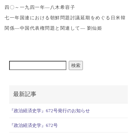
四〇～一九四一年―八木希容子
七一年国連における朝鮮問題討議延期をめぐる日米韓
関係―中国代表権問題と関連して― 劉仙姫
検索
最新記事
『政治経済史学』672号発行のお知らせ
『政治経済史学』672号