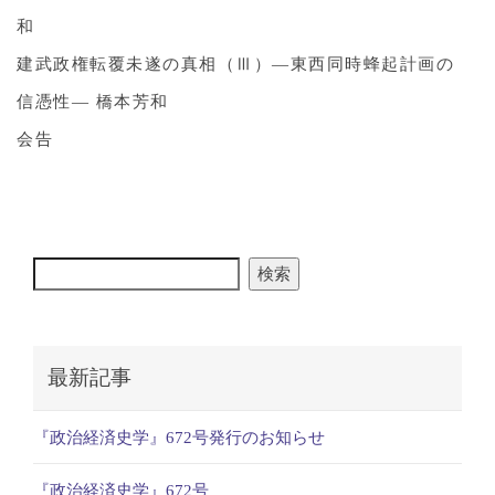
和
建武政権転覆未遂の真相（Ⅲ）―東西同時蜂起計画の
信憑性― 橋本芳和
会告
検索
最新記事
『政治経済史学』672号発行のお知らせ
『政治経済史学』672号