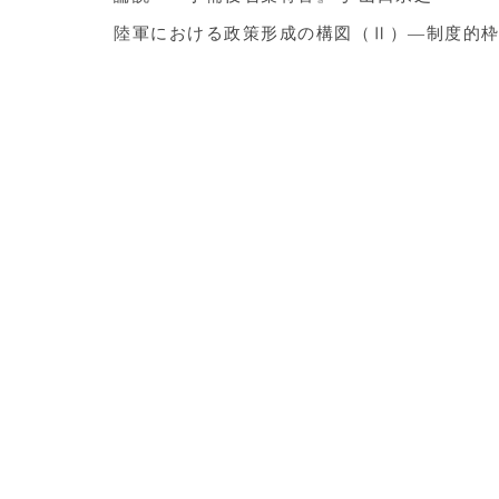
陸軍における政策形成の構図（Ⅱ）―制度的枠