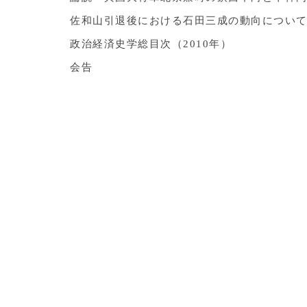
佐和山引退後における石田三成の動向について
政治経済史学総目次（2010年）
会告