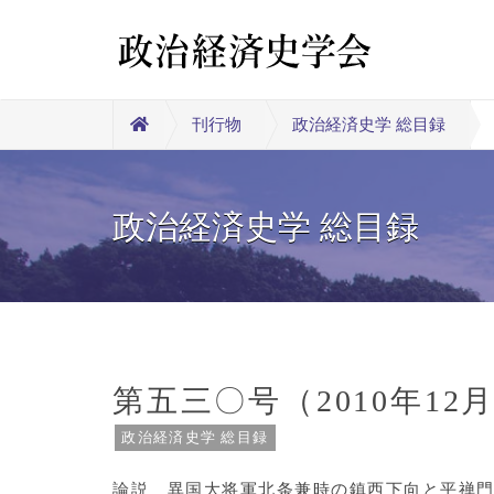
刊行物
政治経済史学 総目録
政治経済史学 総目録
第五三〇号（2010年12
政治経済史学 総目録
論説 異国大将軍北条兼時の鎮西下向と平禅門