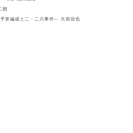
二朗
予算編成と二・二六事件― 大前信也