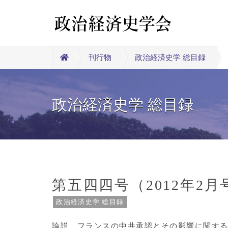
刊行物
政治経済史学 総目録
政治経済史学 総目録
第五四四号（2012年2月
政治経済史学 総目録
論説 フランスの中共承認とその影響に関する