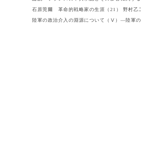
石原莞爾 革命的戦略家の生涯（21） 野村乙
陸軍の政治介入の淵源について（Ⅴ）―陸軍の