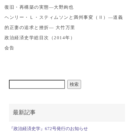
復旧・再構築の実態―大野絢也
ヘンリー・Ｌ・スティムソンと満州事変（Ⅱ）―道義
的正妻の追求と挫折― 大竹万里
政治経済史学総目次（2014年）
会告
検索
最新記事
『政治経済史学』672号発行のお知らせ