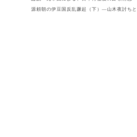
源頼朝の伊豆国反乱蹶起（下）―山木夜討ちと