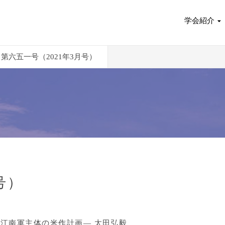
学会紹介
第六五一号（2021年3月号）
号）
江南軍主体の米作計画― 太田弘毅